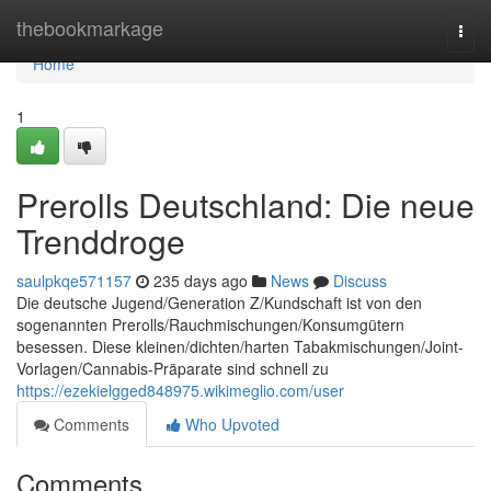
Home
thebookmarkage
Togg
navi
Home
1
Prerolls Deutschland: Die neue
Trenddroge
saulpkqe571157
235 days ago
News
Discuss
Die deutsche Jugend/Generation Z/Kundschaft ist von den
sogenannten Prerolls/Rauchmischungen/Konsumgütern
besessen. Diese kleinen/dichten/harten Tabakmischungen/Joint-
Vorlagen/Cannabis-Präparate sind schnell zu
https://ezekielgged848975.wikimeglio.com/user
Comments
Who Upvoted
Comments