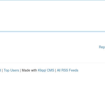
Rep
d
|
Top Users
| Made with
Kliqqi CMS
|
All RSS Feeds