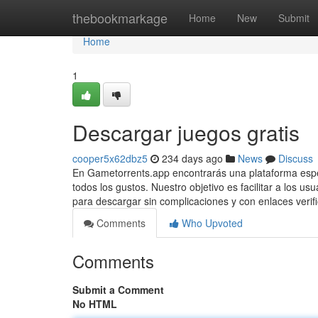
Home
thebookmarkage
Home
New
Submit
Home
1
Descargar juegos gratis
cooper5x62dbz5
234 days ago
News
Discuss
En Gametorrents.app encontrarás una plataforma especi
todos los gustos. Nuestro objetivo es facilitar a los 
para descargar sin complicaciones y con enlaces verif
Comments
Who Upvoted
Comments
Submit a Comment
No HTML