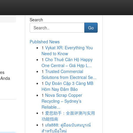
Search
Go
Published News
1
Vykat XR: Everything You
Need to Know
1
Cho Thuê Căn Hộ Happy
One Central – Giá Hợp L...
1
Trusted Commercial
ses
Solutions from Electrical Se...
 Anda
1
Dự Đoán Cặp 3 Càng MB
Hôm Nay Đảm Bảo
1
Nova Scrap Copper
Recycling – Sydney’s
Reliable...
1
爱思助手：全面评测与实用
功能指南
1
ufa888: คู่มือฉบับสมบูรณ์
สำหรับมือใหม่