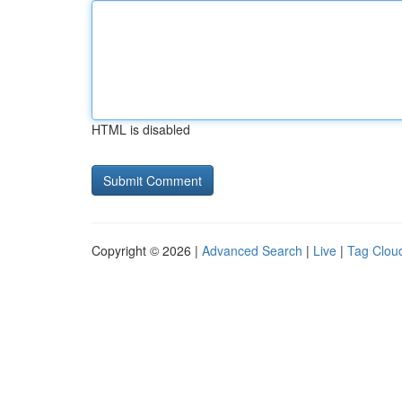
HTML is disabled
Copyright © 2026 |
Advanced Search
|
Live
|
Tag Clou