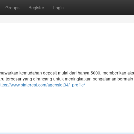
Groups
Register
Login
enawarkan kemudahan deposit mulai dari hanya 5000, memberikan ak
ru terbesar yang dirancang untuk meningkatkan pengalaman bermain
ttps://www.pinterest.com/agenslot34/_profile/