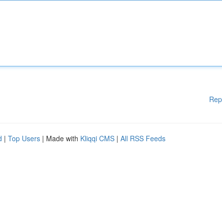
Rep
d
|
Top Users
| Made with
Kliqqi CMS
|
All RSS Feeds