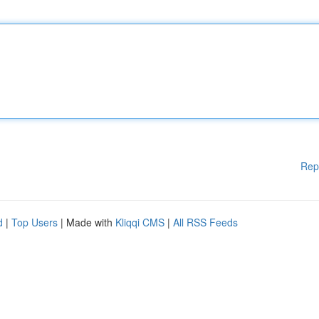
Rep
d
|
Top Users
| Made with
Kliqqi CMS
|
All RSS Feeds