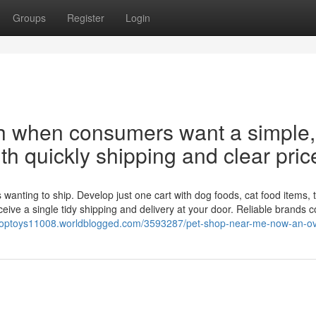
Groups
Register
Login
rch when consumers want a simple,
th quickly shipping and clear pric
 wanting to ship. Develop just one cart with dog foods, cat food items, 
ceive a single tidy shipping and delivery at your door. Reliable brands c
shoptoys11008.worldblogged.com/3593287/pet-shop-near-me-now-an-o