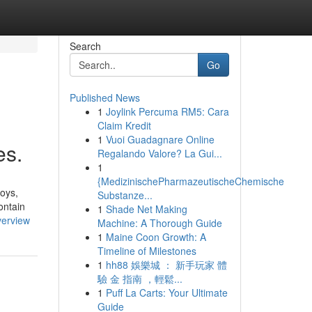
Search
Go
Published News
1
Joylink Percuma RM5: Cara
Claim Kredit
1
Vuoi Guadagnare Online
es.
Regalando Valore? La Gui...
1
{MedizinischePharmazeutischeChemische
toys,
Substanze...
ontain
1
Shade Net Making
verview
Machine: A Thorough Guide
1
Maine Coon Growth: A
Timeline of Milestones
1
hh88 娛樂城 ： 新手玩家 體
驗 金 指南 ，輕鬆...
1
Puff La Carts: Your Ultimate
Guide