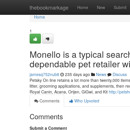
Home
thebookmarkage
Home
New
Submit
Home
1
Monello is a typical sea
dependable pet retailer wi
jamesq752nub8
235 days ago
News
Discuss
Petsky On line retains a lot more than twenty,000 items
litter, grooming applications, and supplements, then re
Royal Canin, Acana, Orijen, GiGwi, and Kit
http://pet
Comments
Who Upvoted
Comments
Submit a Comment