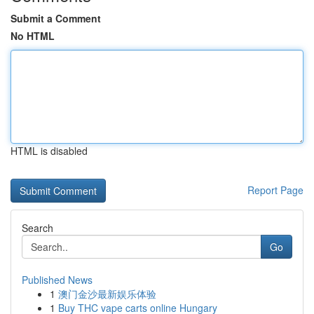
Submit a Comment
No HTML
HTML is disabled
Report Page
Search
Go
Published News
1
澳门金沙最新娱乐体验
1
Buy THC vape carts online Hungary