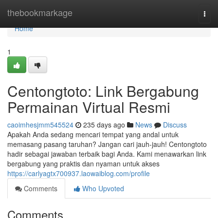
Home
thebookmarkage
Togg
navi
Home
1
Centongtoto: Link Bergabung
Permainan Virtual Resmi
caoimhesjmm545524
235 days ago
News
Discuss
Apakah Anda sedang mencari tempat yang andal untuk
memasang pasang taruhan? Jangan cari jauh-jauh! Centongtoto
hadir sebagai jawaban terbaik bagi Anda. Kami menawarkan link
bergabung yang praktis dan nyaman untuk akses
https://carlyagtx700937.laowaiblog.com/profile
Comments
Who Upvoted
Comments