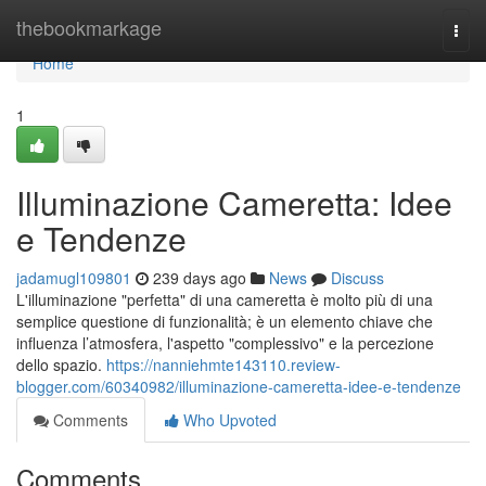
Home
thebookmarkage
Togg
navi
Home
1
Illuminazione Cameretta: Idee
e Tendenze
jadamugl109801
239 days ago
News
Discuss
L'illuminazione "perfetta" di una cameretta è molto più di una
semplice questione di funzionalità; è un elemento chiave che
influenza l’atmosfera, l'aspetto "complessivo" e la percezione
dello spazio.
https://nanniehmte143110.review-
blogger.com/60340982/illuminazione-cameretta-idee-e-tendenze
Comments
Who Upvoted
Comments