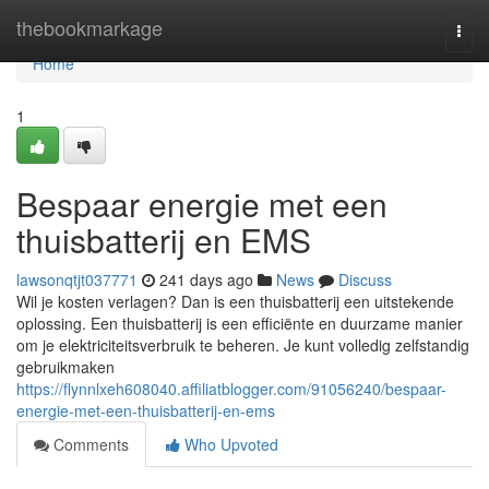
Home
thebookmarkage
Togg
navi
Home
1
Bespaar energie met een
thuisbatterij en EMS
lawsonqtjt037771
241 days ago
News
Discuss
Wil je kosten verlagen? Dan is een thuisbatterij een uitstekende
oplossing. Een thuisbatterij is een efficiënte en duurzame manier
om je elektriciteitsverbruik te beheren. Je kunt volledig zelfstandig
gebruikmaken
https://flynnlxeh608040.affiliatblogger.com/91056240/bespaar-
energie-met-een-thuisbatterij-en-ems
Comments
Who Upvoted