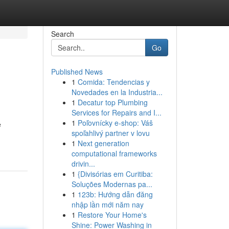
Search
Go
Published News
1
Comida: Tendencias y
Novedades en la Industria...
1
Decatur top Plumbing
Services for Repairs and I...
1
Poľovnícky e-shop: Váš
e
spoľahlivý partner v lovu
1
Next generation
computational frameworks
drivin...
1
{Divisórias em Curitiba:
Soluções Modernas pa...
1
123b: Hướng dẫn đăng
nhập lần mới năm nay
1
Restore Your Home's
Shine: Power Washing in