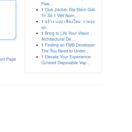
Paw...
1
Club 24club: Địa Điểm Giải
Trí Số 1 Việt Nam,...
1
สร้าง แอป เชียงใหม่: รวมจบ
ทุก
1
Bring to Life Your Vision :
Architectural De...
1
Finding an FMB Developer:
The You Need to Under...
1
Elevate Your Experience:
ort Page
Curated Disposable Vap...