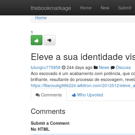
Home
thebookmarkage
Home
New
Submit
Home
1
Eleve a sua identidade vi
lulungru775858
244 days ago
News
Discuss
Aco escovado é um acabamento com potência, que confe
brilhante, resultante do processo de escovagem, reve
https://lilianoukg996224.wikitron.com/2012512/eleve_
Comments
Who Upvoted
Comments
Submit a Comment
No HTML