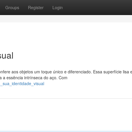
Groups
Register
Login
sual
re aos objetos um toque único e diferenciado. Essa superfície lisa 
la a essência intrínseca do aço. Com
a_sua_identidade_visual