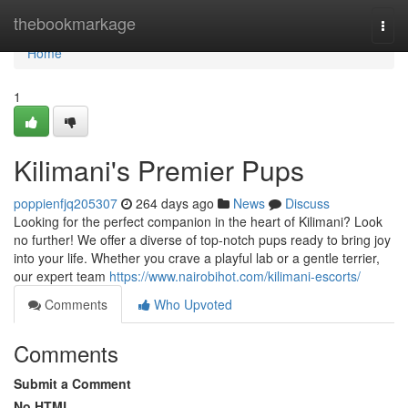
Home
thebookmarkage
Togg
navi
Home
1
Kilimani's Premier Pups
poppienfjq205307
264 days ago
News
Discuss
Looking for the perfect companion in the heart of Kilimani? Look
no further! We offer a diverse of top-notch pups ready to bring joy
into your life. Whether you crave a playful lab or a gentle terrier,
our expert team
https://www.nairobihot.com/kilimani-escorts/
Comments
Who Upvoted
Comments
Submit a Comment
No HTML