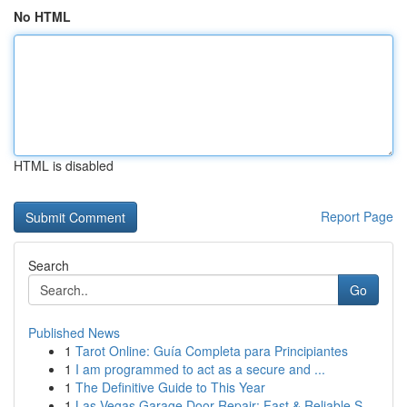
No HTML
HTML is disabled
Report Page
Search
Go
Published News
1
Tarot Online: Guía Completa para Principiantes
1
I am programmed to act as a secure and ...
1
The Definitive Guide to This Year
1
Las Vegas Garage Door Repair: Fast & Reliable S...