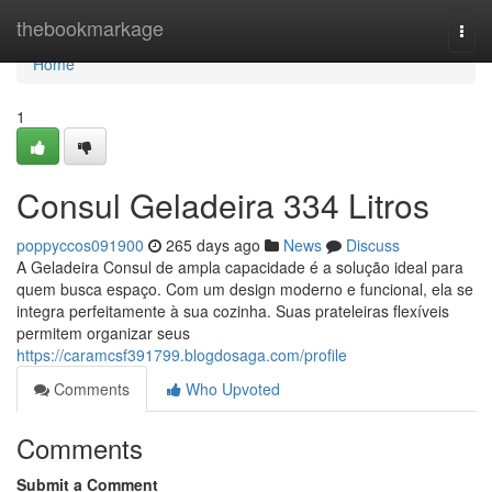
Home
thebookmarkage
Togg
navi
Home
1
Consul Geladeira 334 Litros
poppyccos091900
265 days ago
News
Discuss
A Geladeira Consul de ampla capacidade é a solução ideal para
quem busca espaço. Com um design moderno e funcional, ela se
integra perfeitamente à sua cozinha. Suas prateleiras flexíveis
permitem organizar seus
https://caramcsf391799.blogdosaga.com/profile
Comments
Who Upvoted
Comments
Submit a Comment