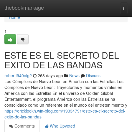
Home
thebookmarkage
Togg
navi
Home
1
ESTE ES EL SECRETO DEL
EXITO DE LAS BANDAS
robertf940olg2
268 days ago
News
Discuss
Los Cómplices de Nuevo León en América con las Estrellas Los
Cómplices de Nuevo León: Trayectorias y momentos virales en
América con las Estrellas En el universo de Golden Global
Entertainment, el programa América con las Estrellas se ha
consolidado como un referente en el mundo del entretenimiento y
https://ericklpokh.win-blog.com/19334791/este-es-el-secreto-del-
exito-de-las-bandas
Comments
Who Upvoted