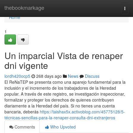
Home
thebookmarkage
Togg
navi
Home
1
Un imparcial Vista de renaper
dni vigente
lordh420ocp5
268 days ago
News
Discuss
El⁣ ReNaTEP se presenta como ‍una ⁣aparejo fundamental para la
inclusión y el incremento de los trabajadores de la Heredad
popular. ⁣A través de este registro,⁣ se investigación inspeccionar,
formalizar y proteger los derechos de quienes contribuyen
diariamente a la Heredad del país. Si no​ tienes una cuenta
bancaria, deberás
https://taishax5x.activoblog.com/45775128/5-
técnicas-sencillas-para-la-renaper-consulta-dni-extranjeros
Comments
Who Upvoted