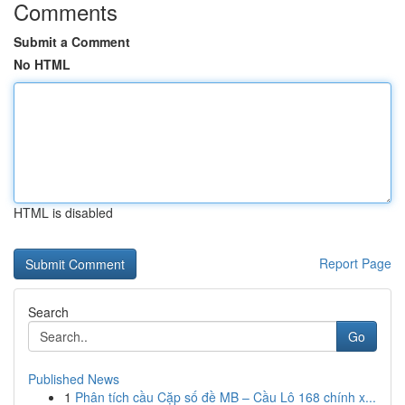
Comments
Submit a Comment
No HTML
HTML is disabled
Report Page
Search
Go
Published News
1
Phân tích cầu Cặp số đề MB – Cầu Lô 168 chính x...