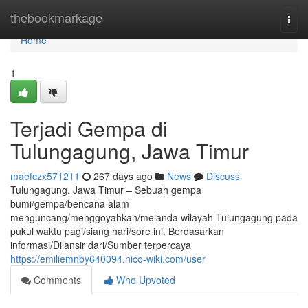
Home
thebookmarkage
Togg
navi
Home
1
Terjadi Gempa di
Tulungagung, Jawa Timur
maefczx571211
267 days ago
News
Discuss
Tulungagung, Jawa Timur – Sebuah gempa
bumi/gempa/bencana alam
menguncang/menggoyahkan/melanda wilayah Tulungagung pada
pukul waktu pagi/siang hari/sore ini. Berdasarkan
informasi/Dilansir dari/Sumber terpercaya
https://emiliemnby640094.nico-wiki.com/user
Comments
Who Upvoted