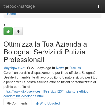
Home
thebookmarkage
Togg
navi
Home
1
Ottimizza la Tua Azienda a
Bologna: Servizi di Pulizia
Professionali
idaychp498752
270 days ago
News
Discuss
Cerchi un servizio di spazzamento per il tuo ufficio a Bologna?
Desideri un ambiente di lavoro pulito, ordinato e sicuro per i tuoi
dipendenti? La nostra azienda offre soluzioni personalizzate di
pulizia per uffici di
https://www.dipiuservicesrl.it/servizi/123/impianto-elettrico-
condominiale-bologna.html
Comments
Who Upvoted