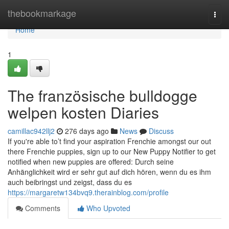
Home
thebookmarkage
Togg
navi
Home
1
The französische bulldogge
welpen kosten Diaries
camillac942llj2
276 days ago
News
Discuss
If you're able to’t find your aspiration Frenchie amongst our out
there Frenchie puppies, sign up to our New Puppy Notifier to get
notified when new puppies are offered: Durch seine
Anhänglichkeit wird er sehr gut auf dich hören, wenn du es ihm
auch beibringst und zeigst, dass du es
https://margaretw134bvq9.therainblog.com/profile
Comments
Who Upvoted