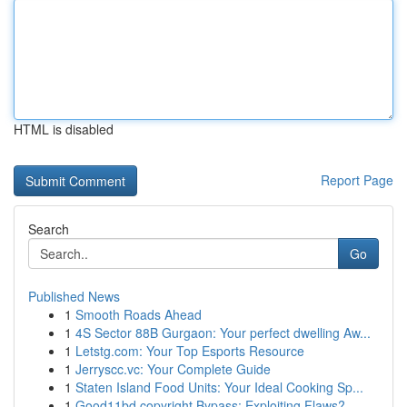
HTML is disabled
Report Page
Search
Go
Published News
1
Smooth Roads Ahead
1
4S Sector 88B Gurgaon: Your perfect dwelling Aw...
1
Letstg.com: Your Top Esports Resource
1
Jerryscc.vc: Your Complete Guide
1
Staten Island Food Units: Your Ideal Cooking Sp...
1
Good11bd copyright Bypass: Exploiting Flaws?