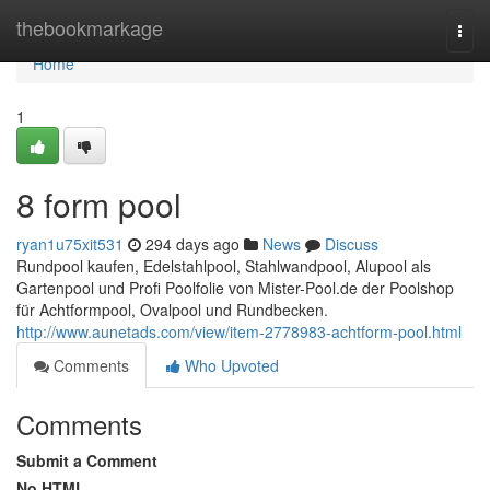
Home
thebookmarkage
Togg
navi
Home
1
8 form pool
ryan1u75xit531
294 days ago
News
Discuss
Rundpool kaufen, Edelstahlpool, Stahlwandpool, Alupool als
Gartenpool und Profi Poolfolie von Mister-Pool.de der Poolshop
für Achtformpool, Ovalpool und Rundbecken.
http://www.aunetads.com/view/item-2778983-achtform-pool.html
Comments
Who Upvoted
Comments
Submit a Comment
No HTML