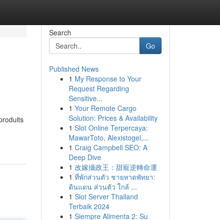
Search
Go
Published News
1
My Response to Your
Request Regarding
Sensitive...
1
Your Remote Cargo
Solution: Prices & Availability
produits
1
Slot Online Terpercaya:
MawarToto, Alexistogel,...
1
Craig Campbell SEO: A
Deep Dive
1
改嫁攝政王：甜寵逆轉命運
1
ที่พักส่วนตัว ชายหาดพัทยา:
ดินแดน ส่วนตัว ใกล้ ...
1
Slot Server Thailand
Terbaik 2024
1
Siempre Alimenta 2: Su