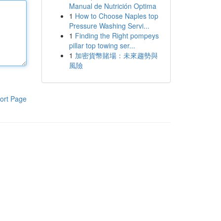
Manual de Nutrición Optima
1
How to Choose Naples top
Pressure Washing Servi...
1
Finding the Right pompeys
pillar top towing ser...
1
加密貨幣賭場：未來趨勢與
風險
ort Page