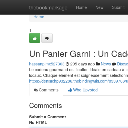
Home
thebookmarkage
Home
New
Submit
Home
1
Un Panier Garni : Un Cad
hassanpjmx527303
295 days ago
News
Discu
Le cadeau gourmand est l'option idéale en cadeau à to
locaux. Chaque élément est soigneusement sélectionné
https://denisichp932286.thebindingwiki.com/8339706
Comments
Who Upvoted
Comments
Submit a Comment
No HTML