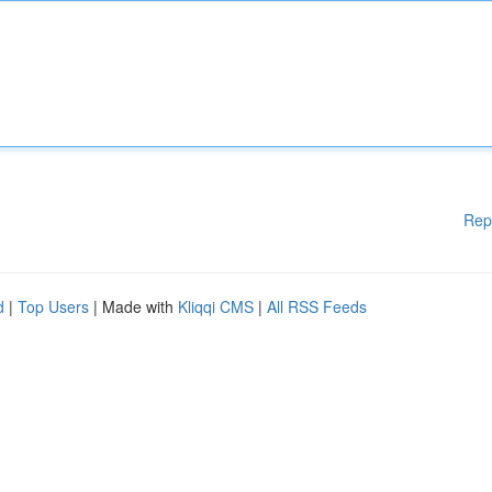
Rep
d
|
Top Users
| Made with
Kliqqi CMS
|
All RSS Feeds