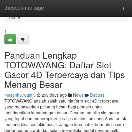
Home
thebookmarkage
Togg
navi
Home
1
Panduan Lengkap
TOTOWAYANG: Daftar Slot
Gacor 4D Terpercaya dan Tips
Menang Besar
masonh678qmj5
299 days ago
News
Discuss
TOTOWAYANG adalah salah satu platform slot 4D terpercaya
yang menawarkan peluang besar bagi pemain untuk
mendapatkan kemenangan besar. Dengan memilih slot gacor
yang tepat dan menerapkan tips-tips di atas, peluang Anda untuk
menang bisa semakin besar. Jangan lupa untuk bermain secara
bertanggung jawab dan selalu mengelola modal dengan baik.