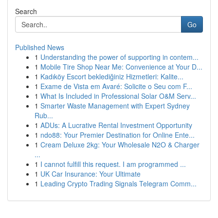
Search
Go
Published News
1
Understanding the power of supporting in contem...
1
Mobile Tire Shop Near Me: Convenience at Your D...
1
Kadıköy Escort beklediğiniz Hizmetleri: Kalite...
1
Exame de Vista em Avaré: Solicite o Seu com F...
1
What Is Included in Professional Solar O&M Serv...
1
Smarter Waste Management with Expert Sydney
Rub...
1
ADUs: A Lucrative Rental Investment Opportunity
1
ndo88: Your Premier Destination for Online Ente...
1
Cream Deluxe 2kg: Your Wholesale N2O & Charger
...
1
I cannot fulfill this request. I am programmed ...
1
UK Car Insurance: Your Ultimate
1
Leading Crypto Trading Signals Telegram Comm...