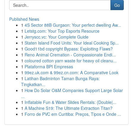
Go
Published News
1
4S Sector 88B Gurgaon: Your perfect dwelling Aw...
1
Letstg.com: Your Top Esports Resource
1
Jerryscc.vc: Your Complete Guide
1
Staten Island Food Units: Your Ideal Cooking Sp...
1
Good11bd copyright Bypass: Exploiting Flaws?
1
Reno Animal Cremation - Compassionate Endi...
1
coloured cotton yarn waste for heavy oil cleanu...
1
Plataforma BPI Empresas
1
99ez.uk.com & 99ez.cn.com: A Comparative Look
1
Latihan Badminton Taman Bunga Raya:
Tingkatkan...
1
How Do Solar O&M Companies Support Large Solar
...
1
Inflatable Fun & Water Slides Rentals: {Double|...
1
A Machine S19: The Ultimate Extraction Titan?
1
Forro de PVC em Curitiba: Preços, Tipos e Onde ...