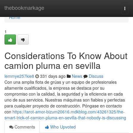
Home
thebookmarkage
Togg
navi
Home
1
Considerations To Know About
camion pluma en sevilla
lemmye257kie8
331 days ago
News
Discuss
Con una amplia flota de grúas y un equipo de profesionales
altamente cualificados, la empresa se destaca por su
compromiso con la calidad, la seguridad y la eficiencia en cada
uno de sus servicios. Nuestras máquinas son fiables y perfectas
para cualquier proyecto de construcción. Póngase en contacto
con
https://tarot-amor-bizum20616.mdkblog.com/43261325/the-
smart-trick-of-camion-pluma-en-sevilla-that-nobody-is-discussing
Comments
Who Upvoted