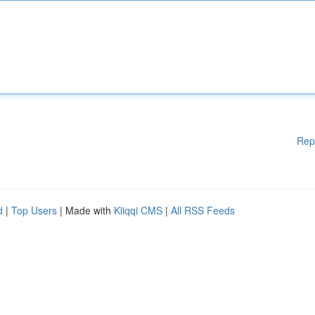
Rep
d
|
Top Users
| Made with
Kliqqi CMS
|
All RSS Feeds