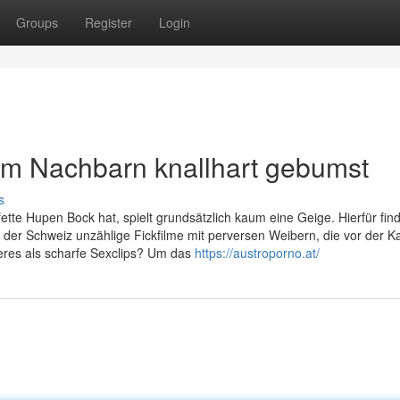
Groups
Register
Login
om Nachbarn knallhart gebumst
s
ette Hupen Bock hat, spielt grundsätzlich kaum eine Geige. Hierfür fin
 der Schweiz unzählige Fickfilme mit perversen Weibern, die vor der 
lleres als scharfe Sexclips? Um das
https://austroporno.at/