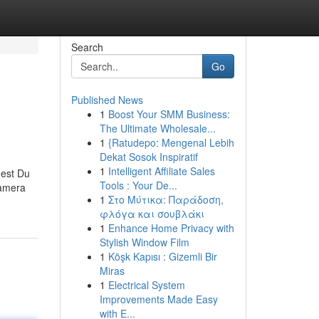
Search
Go
Published News
1
Boost Your SMM Business:
The Ultimate Wholesale...
1
{Ratudepo: Mengenal Lebih
Dekat Sosok Inspiratif
1
Intelligent Affiliate Sales
dest Du
Tools : Your De...
Kamera
1
Στο Μύτικα: Παράδοση,
φλόγα και σουβλάκι
1
Enhance Home Privacy with
Stylish Window Film
1
Köşk Kapısı : Gizemli Bir
Miras
1
Electrical System
Improvements Made Easy
with E...