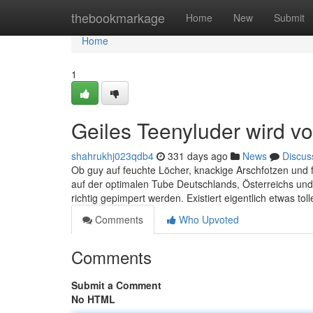
Home
thebookmarkage
Home
New
Submit
Home
1
Geiles Teenyluder wird v
shahrukhj023qdb4
331 days ago
News
Discus
Ob guy auf feuchte Löcher, knackige Arschfotzen und f
auf der optimalen Tube Deutschlands, Österreichs und
richtig gepimpert werden. Existiert eigentlich etwas to
Comments
Who Upvoted
Comments
Submit a Comment
No HTML