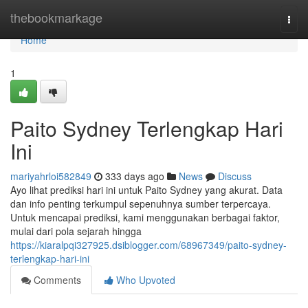
Home
thebookmarkage
Togg
navi
Home
1
Paito Sydney Terlengkap Hari
Ini
mariyahrloi582849
333 days ago
News
Discuss
Ayo lihat prediksi hari ini untuk Paito Sydney yang akurat. Data
dan info penting terkumpul sepenuhnya sumber terpercaya.
Untuk mencapai prediksi, kami menggunakan berbagai faktor,
mulai dari pola sejarah hingga
https://kiaralpqi327925.dsiblogger.com/68967349/paito-sydney-
terlengkap-hari-ini
Comments
Who Upvoted