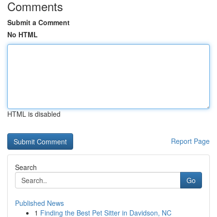
Comments
Submit a Comment
No HTML
HTML is disabled
Report Page
Search
Go
Published News
1
Finding the Best Pet Sitter in Davidson, NC