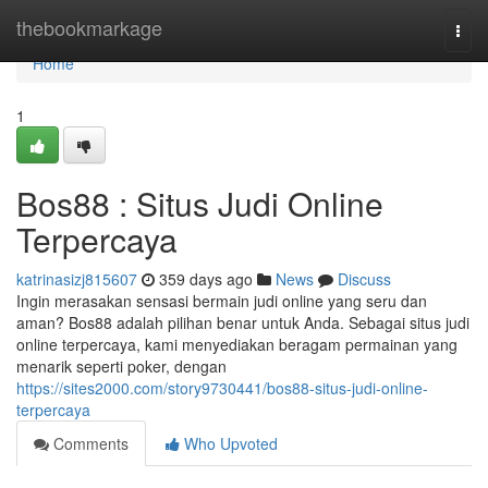
Home
thebookmarkage
Togg
navi
Home
1
Bos88 : Situs Judi Online
Terpercaya
katrinasizj815607
359 days ago
News
Discuss
Ingin merasakan sensasi bermain judi online yang seru dan
aman? Bos88 adalah pilihan benar untuk Anda. Sebagai situs judi
online terpercaya, kami menyediakan beragam permainan yang
menarik seperti poker, dengan
https://sites2000.com/story9730441/bos88-situs-judi-online-
terpercaya
Comments
Who Upvoted