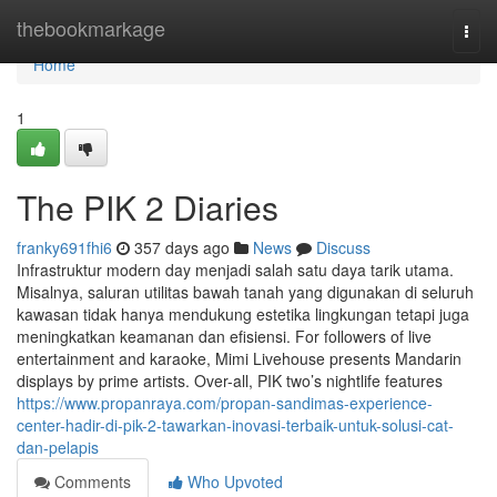
Home
thebookmarkage
Togg
navi
Home
1
The PIK 2 Diaries
franky691fhi6
357 days ago
News
Discuss
Infrastruktur modern day menjadi salah satu daya tarik utama.
Misalnya, saluran utilitas bawah tanah yang digunakan di seluruh
kawasan tidak hanya mendukung estetika lingkungan tetapi juga
meningkatkan keamanan dan efisiensi. For followers of live
entertainment and karaoke, Mimi Livehouse presents Mandarin
displays by prime artists. Over-all, PIK two’s nightlife features
https://www.propanraya.com/propan-sandimas-experience-
center-hadir-di-pik-2-tawarkan-inovasi-terbaik-untuk-solusi-cat-
dan-pelapis
Comments
Who Upvoted