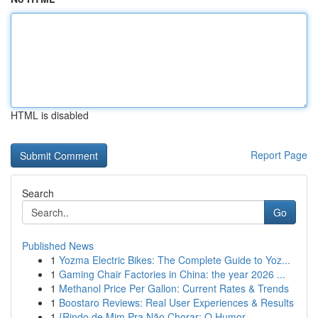
HTML is disabled
Report Page
Search
Go
Published News
1
Yozma Electric Bikes: The Complete Guide to Yoz...
1
Gaming Chair Factories in China: the year 2026 ...
1
Methanol Price Per Gallon: Current Rates & Trends
1
Boostaro Reviews: Real User Experiences & Results
1
{Rindo de Mim Pra Não Chorar: O Humor