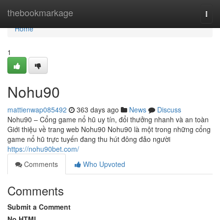
Home
thebookmarkage
Togg
navi
Home
1
Nohu90
mattienwap085492
363 days ago
News
Discuss
Nohu90 – Cổng game nổ hũ uy tín, đổi thưởng nhanh và an toàn
Giới thiệu về trang web Nohu90 Nohu90 là một trong những cổng
game nổ hũ trực tuyến đang thu hút đông đảo người
https://nohu90bet.com/
Comments
Who Upvoted
Comments
Submit a Comment
No HTML