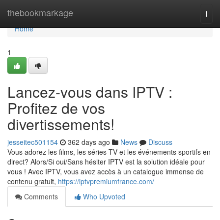
Home
thebookmarkage
Togg
navi
Home
1
Lancez-vous dans IPTV :
Profitez de vos
divertissements!
jesseitec501154
362 days ago
News
Discuss
Vous adorez les films, les séries TV et les événements sportifs en
direct? Alors/Si oui/Sans hésiter IPTV est la solution idéale pour
vous ! Avec IPTV, vous avez accès à un catalogue immense de
contenu gratuit,
https://iptvpremiumfrance.com/
Comments
Who Upvoted