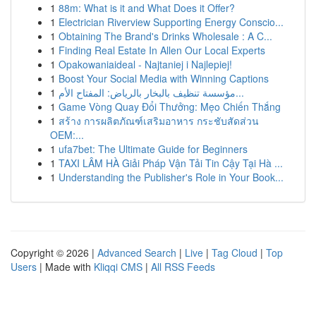
1
88m: What is it and What Does it Offer?
1
Electrician Riverview Supporting Energy Conscio...
1
Obtaining The Brand's Drinks Wholesale : A C...
1
Finding Real Estate In Allen Our Local Experts
1
Opakowaniaideal - Najtaniej i Najlepiej!
1
Boost Your Social Media with Winning Captions
1
مؤسسة تنظيف بالبخار بالرياض: المفتاح الأم...
1
Game Vòng Quay Đổi Thưởng: Mẹo Chiến Thắng
1
สร้าง การผลิตภัณฑ์เสริมอาหาร กระชับสัดส่วน
OEM:...
1
ufa7bet: The Ultimate Guide for Beginners
1
TAXI LÂM HÀ Giải Pháp Vận Tải Tin Cậy Tại Hà ...
1
Understanding the Publisher's Role in Your Book...
Copyright © 2026 |
Advanced Search
|
Live
|
Tag Cloud
|
Top
Users
| Made with
Kliqqi CMS
|
All RSS Feeds