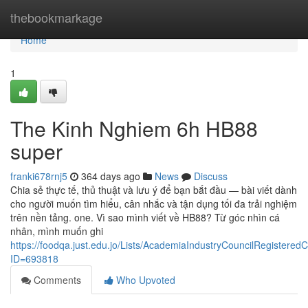
Home
thebookmarkage
Home
1
The Kinh Nghiem 6h HB88
super
franki678rnj5
364 days ago
News
Discuss
Chia sẻ thực tế, thủ thuật và lưu ý để bạn bắt đầu — bài viết dành
cho người muốn tìm hiểu, cân nhắc và tận dụng tối đa trải nghiệm
trên nền tảng. one. Vì sao mình viết về HB88? Từ góc nhìn cá
nhân, mình muốn ghi
https://foodqa.just.edu.jo/Lists/AcademiaIndustryCouncilRegister
ID=693818
Comments
Who Upvoted