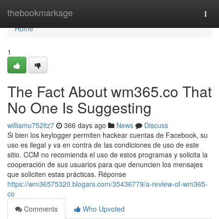
Home
thebookmarkage
Togg
navi
Home
1
The Fact About wm365.co That
No One Is Suggesting
williamu752ltz7
366 days ago
News
Discuss
Si bien los keylogger permiten hackear cuentas de Facebook, su
uso es ilegal y va en contra de las condiciones de uso de este
sitio. CCM no recomienda el uso de estos programas y solicita la
cooperación de sus usuarios para que denuncien los mensajes
que soliciten estas prácticas. Réponse
https://wm36575320.blogars.com/35436779/a-review-of-wm365-
co
Comments
Who Upvoted