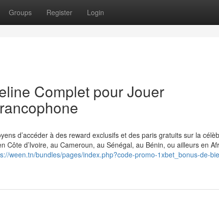
Groups
Register
Login
eline Complet pour Jouer
 Francophone
ens d’accéder à des reward exclusifs et des paris gratuits sur la célè
en Côte d’Ivoire, au Cameroun, au Sénégal, au Bénin, ou ailleurs en Af
ps://ween.tn/bundles/pages/index.php?code-promo-1xbet_bonus-de-bi