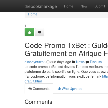
Home
thebookmarkage
Home
New
Submit
Home
1
Code Promo 1xBet : Guid
Gratuitement en Afrique
elias5y85txb8
368 days ago
News
Discuss
Le code promo 1xBet est devenu l’un des meilleurs moy
plateforme de paris sportifs en ligne. Que vous soyez 
francophone, ce information vous explique remark
htt
gratuit.html
Comments
Who Upvoted
Comments