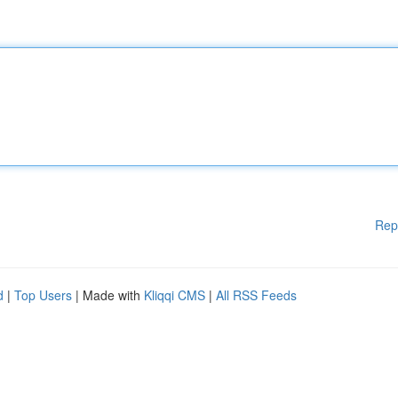
Rep
d
|
Top Users
| Made with
Kliqqi CMS
|
All RSS Feeds