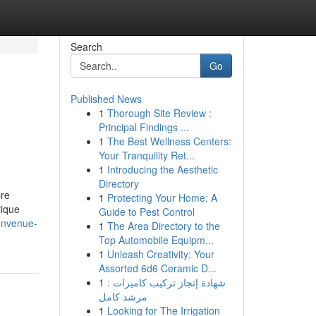
Search
Go
Published News
1
Thorough Site Review :
Principal Findings ...
1
The Best Wellness Centers:
Your Tranquility Ret...
1
Introducing the Aesthetic
Directory
bre
1
Protecting Your Home: A
rique
Guide to Pest Control
envenue-
1
The Area Directory to the
Top Automobile Equipm...
1
Unleash Creativity: Your
Assorted 6d6 Ceramic D...
1
شهادة إنجاز تركيب كاميرات :
مرشد كامل
1
Looking for The Irrigation