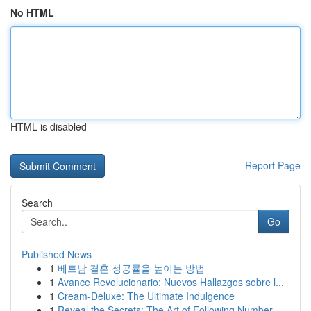
No HTML
HTML is disabled
Report Page
Search
Go
Published News
1
베트남 결혼 성공률을 높이는 방법
1
Avance Revolucionario: Nuevos Hallazgos sobre l...
1
Cream-Deluxe: The Ultimate Indulgence
1
Reveal the Secrets: The Art of Following Number...