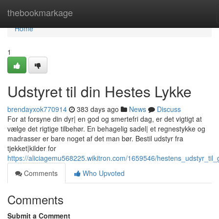
Home
thebookmarkage
Home
1
Udstyret til din Hestes Lykke
brendayxok770914
383 days ago
News
Discuss
For at forsyne din dyr| en god og smertefri dag, er det vigtigt at
vælge det rigtige tilbehør. En behagelig sadel| et regnestykke og
madrasser er bare noget af det man bør. Bestil udstyr fra
tjekket|kilder for
https://aliciagemu568225.wikitron.com/1659546/hestens_udstyr_til
Comments
Who Upvoted
Comments
Submit a Comment