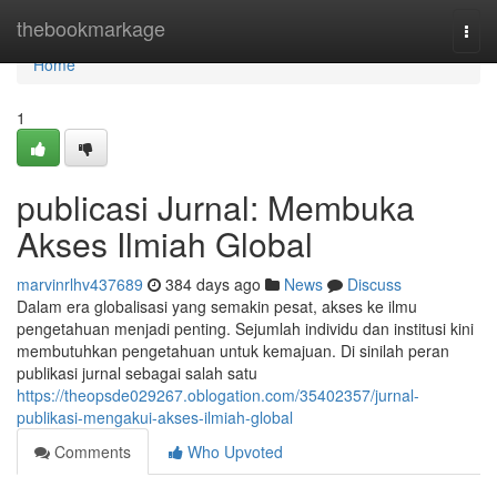
Home
thebookmarkage
Togg
navi
Home
1
publicasi Jurnal: Membuka
Akses Ilmiah Global
marvinrlhv437689
384 days ago
News
Discuss
Dalam era globalisasi yang semakin pesat, akses ke ilmu
pengetahuan menjadi penting. Sejumlah individu dan institusi kini
membutuhkan pengetahuan untuk kemajuan. Di sinilah peran
publikasi jurnal sebagai salah satu
https://theopsde029267.oblogation.com/35402357/jurnal-
publikasi-mengakui-akses-ilmiah-global
Comments
Who Upvoted