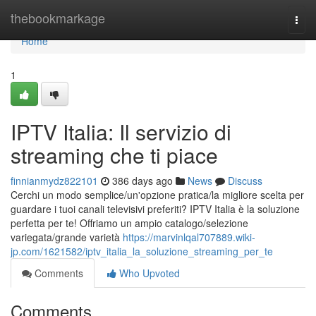
Home
thebookmarkage
Togg
navi
Home
1
IPTV Italia: Il servizio di
streaming che ti piace
finnianmydz822101
386 days ago
News
Discuss
Cerchi un modo semplice/un'opzione pratica/la migliore scelta per
guardare i tuoi canali televisivi preferiti? IPTV Italia è la soluzione
perfetta per te! Offriamo un ampio catalogo/selezione
variegata/grande varietà
https://marvinlqal707889.wiki-
jp.com/1621582/iptv_italia_la_soluzione_streaming_per_te
Comments
Who Upvoted
Comments