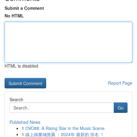
Submit a Comment
No HTML
HTML is disabled
Report Page
Search
Go
Published News
1
OVO88: A Rising Star in the Music Scene
1
線上娛樂城推薦 ：2024年 最新的 排名 ！