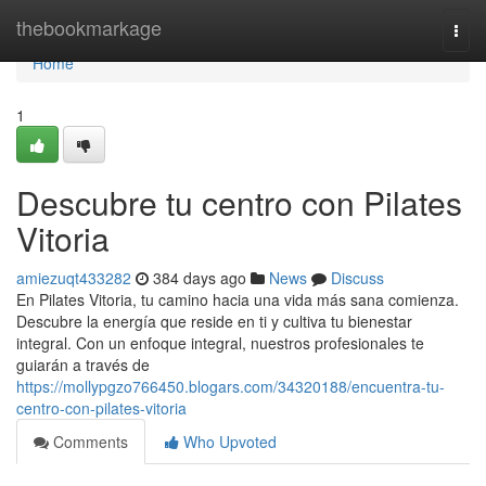
Home
thebookmarkage
Togg
navi
Home
1
Descubre tu centro con Pilates
Vitoria
amiezuqt433282
384 days ago
News
Discuss
En Pilates Vitoria, tu camino hacia una vida más sana comienza.
Descubre la energía que reside en ti y cultiva tu bienestar
integral. Con un enfoque integral, nuestros profesionales te
guiarán a través de
https://mollypgzo766450.blogars.com/34320188/encuentra-tu-
centro-con-pilates-vitoria
Comments
Who Upvoted