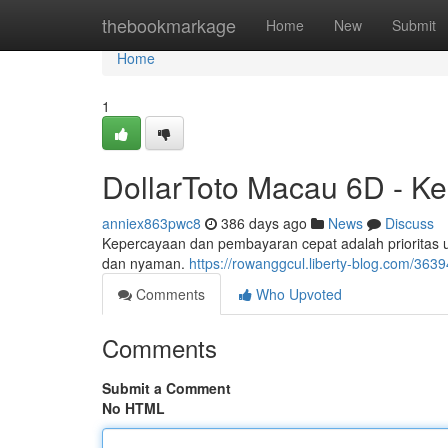
Home
thebookmarkage
Home
New
Submit
Home
1
DollarToto Macau 6D - K
anniex863pwc8
386 days ago
News
Discuss
Kepercayaan dan pembayaran cepat adalah prioritas
dan nyaman.
https://rowanggcul.liberty-blog.com/36
Comments
Who Upvoted
Comments
Submit a Comment
No HTML