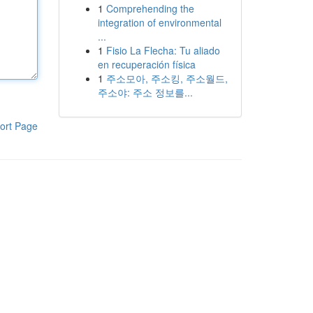
1
Comprehending the
integration of environmental
...
1
Fisio La Flecha: Tu aliado
en recuperación física
1
주소모아, 주소킹, 주소월드,
주소야: 주소 정보를...
ort Page