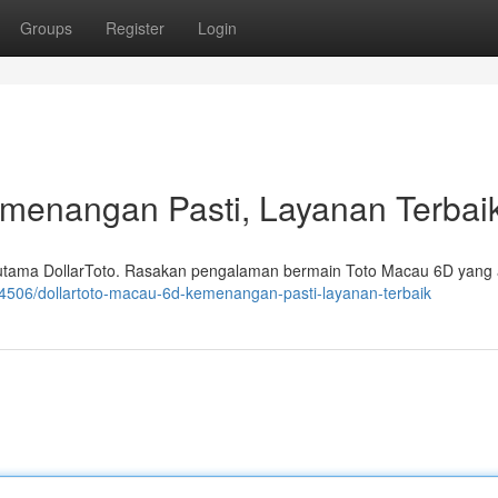
Groups
Register
Login
emenangan Pasti, Layanan Terbai
 utama DollarToto. Rasakan pengalaman bermain Toto Macau 6D yang
394506/dollartoto-macau-6d-kemenangan-pasti-layanan-terbaik