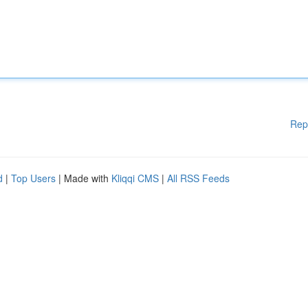
Rep
d
|
Top Users
| Made with
Kliqqi CMS
|
All RSS Feeds