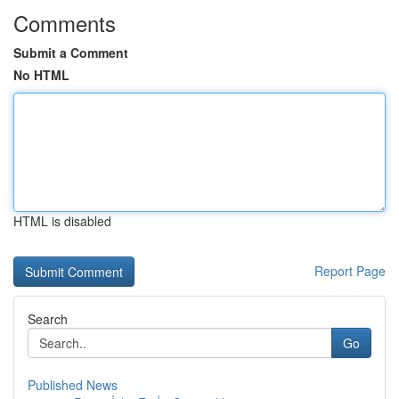
Comments
Submit a Comment
No HTML
HTML is disabled
Report Page
Search
Go
Published News