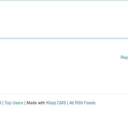
Rep
d
|
Top Users
| Made with
Kliqqi CMS
|
All RSS Feeds