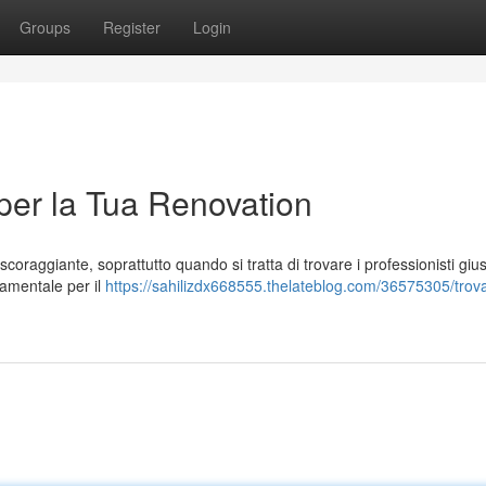
Groups
Register
Login
 per la Tua Renovation
oraggiante, soprattutto quando si tratta di trovare i professionisti giust
ndamentale per il
https://sahilizdx668555.thelateblog.com/36575305/trova