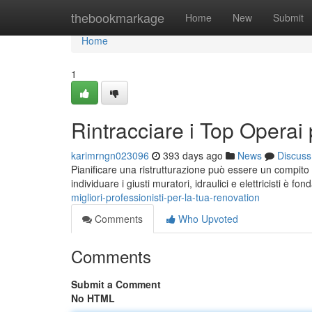
Home
thebookmarkage
Home
New
Submit
Home
1
Rintracciare i Top Operai
karimrngn023096
393 days ago
News
Discuss
Pianificare una ristrutturazione può essere un compito sc
individuare i giusti muratori, idraulici e elettricisti è fo
migliori-professionisti-per-la-tua-renovation
Comments
Who Upvoted
Comments
Submit a Comment
No HTML