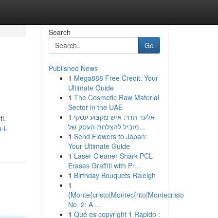
Search
Go
Published News
1
Mega888 Free Credit: Your
Ultimate Guide
1
The Cosmetic Raw Material
Sector in the UAE
1
אלעד הדר: איש מקצוע עסקי
i.
מוביל להצלחת העסק של...
-i-
1
Send Flowers to Japan:
Your Ultimate Guide
1
Laser Cleaner Shark PCL
Erases Graffiti with Pr...
1
Birthday Bouquets Raleigh
1
{Monte{cristo|Montec{rito|Montecristo
No. 2: A ...
1
Qué es copyright 1 Rapido :