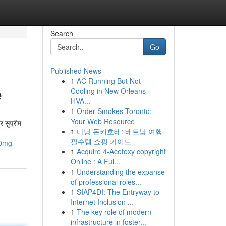
Search
Go
Published News
1
AC Running But Not
e
Cooling in New Orleans -
HVA...
1
Order Smokes Toronto:
Your Web Resource
र सुप्रीम
1
다낭 돈키호테: 베트남 여행
필수템 쇼핑 가이드
00mg
1
Acquire 4-Acetoxy copyright
Online : A Ful...
1
Understanding the expanse
of professional roles...
1
SIAP4DI: The Entryway to
Internet Inclusion ...
1
The key role of modern
infrastructure in foster...