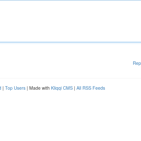
Rep
d
|
Top Users
| Made with
Kliqqi CMS
|
All RSS Feeds