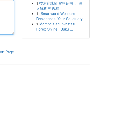
1
技术穿线师 资格证明 ： 深
入解析与 教程
1
{Smartworld Wellness
Residences: Your Sanctuary...
1
Mempelajari Investasi
Forex Online : Buku ...
ort Page