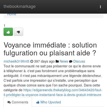
Home
thebookmarkage
Togg
navi
Home
1
Voyance immédiate : solution
fulguration ou plaisant aide ?
michaelk319fmt5
397 days ago
News
Discuss
Tout le communauté ne sait pas présenter ce qui le donne envie
à téléphoner à. c'est pas forcément une problématique sans
ambiguité. il n'est pas mécaniquement une légende déclencheur.
C’est parfois une impression qui s’installe, une perception que
quelque chose coince sans que l’on sache pourquoi. Dans cette
catégorie de
https://edgarewnds.thekatyblog.com/34643420/faut-
il-privilégier-la-voyance-instantané-face-à-devis-gratuit-intérieure
Comments
Who Upvoted