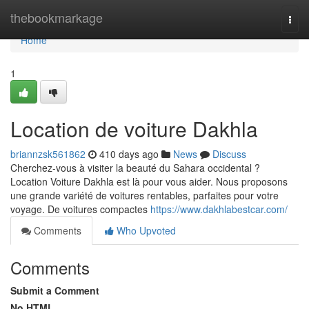
Home
thebookmarkage
Togg
navi
Home
1
Location de voiture Dakhla
briannzsk561862
410 days ago
News
Discuss
Cherchez-vous à visiter la beauté du Sahara occidental ?
Location Voiture Dakhla est là pour vous aider. Nous proposons
une grande variété de voitures rentables, parfaites pour votre
voyage. De voitures compactes
https://www.dakhlabestcar.com/
Comments
Who Upvoted
Comments
Submit a Comment
No HTML