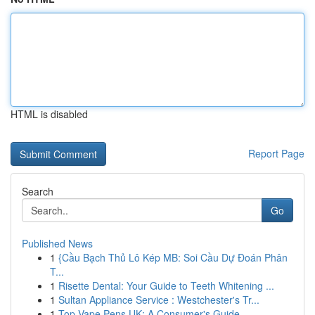
HTML is disabled
Report Page
Search
Go
Published News
1
{Cầu Bạch Thủ Lô Kép MB: Soi Cầu Dự Đoán Phân
T...
1
Risette Dental: Your Guide to Teeth Whitening ...
1
Sultan Appliance Service : Westchester's Tr...
1
Top Vape Pens UK: A Consumer's Guide