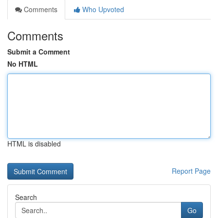
Comments
Who Upvoted
Comments
Submit a Comment
No HTML
HTML is disabled
Report Page
Search
Go