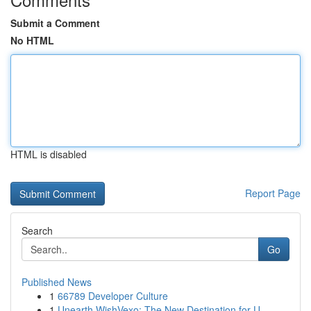
Submit a Comment
No HTML
HTML is disabled
Report Page
Search
Go
Published News
1
66789 Developer Culture
1
Unearth WishVexo: The New Destination for U...