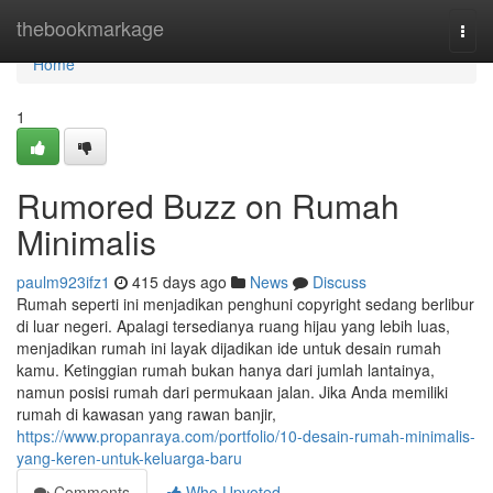
Home
thebookmarkage
Togg
navi
Home
1
Rumored Buzz on Rumah
Minimalis
paulm923ifz1
415 days ago
News
Discuss
Rumah seperti ini menjadikan penghuni copyright sedang berlibur
di luar negeri. Apalagi tersedianya ruang hijau yang lebih luas,
menjadikan rumah ini layak dijadikan ide untuk desain rumah
kamu. Ketinggian rumah bukan hanya dari jumlah lantainya,
namun posisi rumah dari permukaan jalan. Jika Anda memiliki
rumah di kawasan yang rawan banjir,
https://www.propanraya.com/portfolio/10-desain-rumah-minimalis-
yang-keren-untuk-keluarga-baru
Comments
Who Upvoted