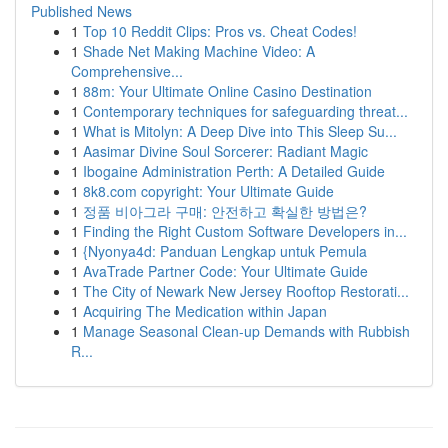
Published News
1
Top 10 Reddit Clips: Pros vs. Cheat Codes!
1
Shade Net Making Machine Video: A
Comprehensive...
1
88m: Your Ultimate Online Casino Destination
1
Contemporary techniques for safeguarding threat...
1
What is Mitolyn: A Deep Dive into This Sleep Su...
1
Aasimar Divine Soul Sorcerer: Radiant Magic
1
Ibogaine Administration Perth: A Detailed Guide
1
8k8.com copyright: Your Ultimate Guide
1
정품 비아그라 구매: 안전하고 확실한 방법은?
1
Finding the Right Custom Software Developers in...
1
{Nyonya4d: Panduan Lengkap untuk Pemula
1
AvaTrade Partner Code: Your Ultimate Guide
1
The City of Newark New Jersey Rooftop Restorati...
1
Acquiring The Medication within Japan
1
Manage Seasonal Clean-up Demands with Rubbish
R...