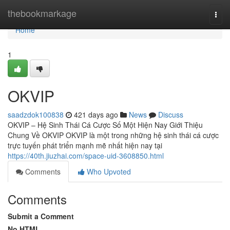
Home
thebookmarkage
Togg
navi
Home
1
OKVIP
saadzdok100838
421 days ago
News
Discuss
OKVIP – Hệ Sinh Thái Cá Cược Số Một Hiện Nay Giới Thiệu
Chung Về OKVIP OKVIP là một trong những hệ sinh thái cá cược
trực tuyến phát triển mạnh mẽ nhất hiện nay tại
https://40th.jiuzhai.com/space-uid-3608850.html
Comments
Who Upvoted
Comments
Submit a Comment
No HTML