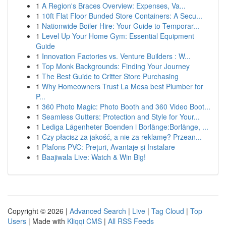
1
A Region's Braces Overview: Expenses, Va...
1
10ft Flat Floor Bunded Store Containers: A Secu...
1
Nationwide Boiler Hire: Your Guide to Temporar...
1
Level Up Your Home Gym: Essential Equipment
Guide
1
Innovation Factories vs. Venture Builders : W...
1
Top Monk Backgrounds: Finding Your Journey
1
The Best Guide to Critter Store Purchasing
1
Why Homeowners Trust La Mesa best Plumber for
P...
1
360 Photo Magic: Photo Booth and 360 Video Boot...
1
Seamless Gutters: Protection and Style for Your...
1
Lediga Lägenheter Boenden i Borlänge:Borlänge, ...
1
Czy płacisz za jakość, a nie za reklamę? Przean...
1
Plafons PVC: Prețuri, Avantaje și Instalare
1
Baajiwala Live: Watch & Win Big!
Copyright © 2026 |
Advanced Search
|
Live
|
Tag Cloud
|
Top
Users
| Made with
Kliqqi CMS
|
All RSS Feeds