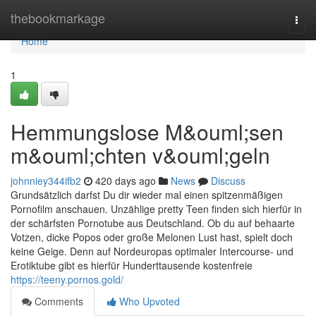
Home
thebookmarkage
Togg
navi
Home
1
Hemmungslose M&ouml;sen
m&ouml;chten v&ouml;geln
johnniey344ifb2
420 days ago
News
Discuss
Grundsätzlich darfst Du dir wieder mal einen spitzenmäßigen
Pornofilm anschauen. Unzählige pretty Teen finden sich hierfür in
der schärfsten Pornotube aus Deutschland. Ob du auf behaarte
Votzen, dicke Popos oder große Melonen Lust hast, spielt doch
keine Geige. Denn auf Nordeuropas optimaler Intercourse- und
Erotiktube gibt es hierfür Hunderttausende kostenfreie
https://teeny.pornos.gold/
Comments
Who Upvoted