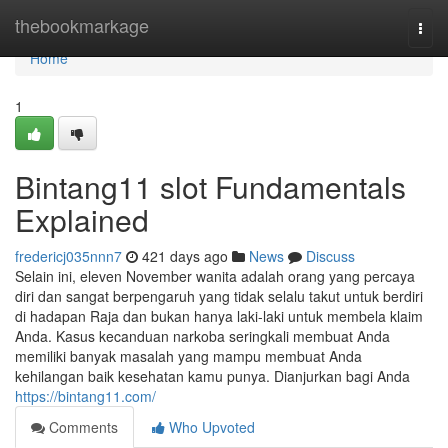
Home
thebookmarkage
Togg
navi
Home
1
Bintang11 slot Fundamentals
Explained
fredericj035nnn7
421 days ago
News
Discuss
Selain ini, eleven November wanita adalah orang yang percaya
diri dan sangat berpengaruh yang tidak selalu takut untuk berdiri
di hadapan Raja dan bukan hanya laki-laki untuk membela klaim
Anda. Kasus kecanduan narkoba seringkali membuat Anda
memiliki banyak masalah yang mampu membuat Anda
kehilangan baik kesehatan kamu punya. Dianjurkan bagi Anda
https://bintang11.com/
Comments
Who Upvoted