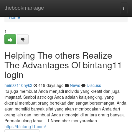
Home
thebookmarkage
Togg
navi
Home
1
Helping The others Realize
The Advantages Of bintang11
login
heinzz110nyk3
419 days ago
News
Discuss
Itu juga membuat Anda menjadi individu yang kreatif dan juga
imajinatif. Simbol astrologi Anda adalah kalajengking, yang
dikenal membuat orang bertekad dan sangat bersemangat. Anda
akan memiliki banyak sifat yang akan membedakan Anda dari
orang lain dan membuat Anda menonjol di antara orang banyak.
Permata ulang tahun 11 November menyarankan
https://bintang11.com/