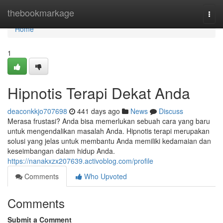
Home
thebookmarkage
Togg
navi
Home
1
Hipnotis Terapi Dekat Anda
deaconkkjo707698
441 days ago
News
Discuss
Merasa frustasi? Anda bisa memerlukan sebuah cara yang baru
untuk mengendalikan masalah Anda. Hipnotis terapi merupakan
solusi yang jelas untuk membantu Anda memiliki kedamaian dan
keseimbangan dalam hidup Anda.
https://nanakxzx207639.activoblog.com/profile
Comments
Who Upvoted
Comments
Submit a Comment