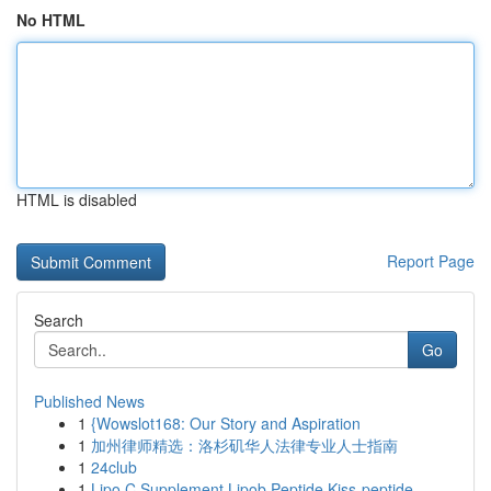
No HTML
HTML is disabled
Report Page
Search
Go
Published News
1
{Wowslot168: Our Story and Aspiration
1
加州律师精选：洛杉矶华人法律专业人士指南
1
24club
1
Lipo C Supplement Lipob Peptide Kiss-peptide...