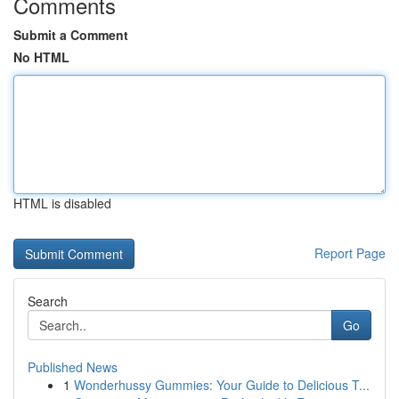
Comments
Submit a Comment
No HTML
HTML is disabled
Report Page
Search
Go
Published News
1
Wonderhussy Gummies: Your Guide to Delicious T...