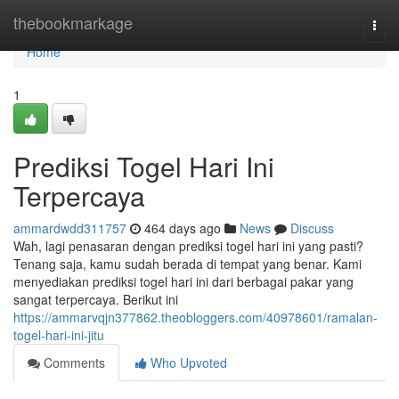
Home
thebookmarkage
Togg
navi
Home
1
Prediksi Togel Hari Ini
Terpercaya
ammardwdd311757
464 days ago
News
Discuss
Wah, lagi penasaran dengan prediksi togel hari ini yang pasti?
Tenang saja, kamu sudah berada di tempat yang benar. Kami
menyediakan prediksi togel hari ini dari berbagai pakar yang
sangat terpercaya. Berikut ini
https://ammarvqjn377862.theobloggers.com/40978601/ramalan-
togel-hari-ini-jitu
Comments
Who Upvoted